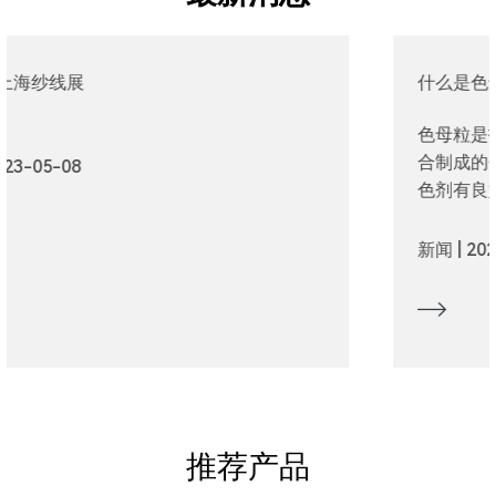
什么是色母粒？
色母粒是指由高比例的颜料或助剂与热塑性树脂混
合制成的分散良好的塑料着色剂。选用的树脂对着
色剂有良好的润湿分散作用，与被着色材料相容性
好。 即：颜料载体添加剂=色母粒。 色母粒着色
是常用的塑料着色方法。
新闻 | 2023-05-04
推荐产品