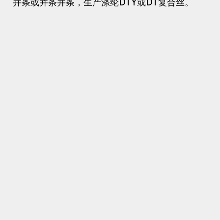
并条或并条并条，生产涤纶DTY或DT复合丝。